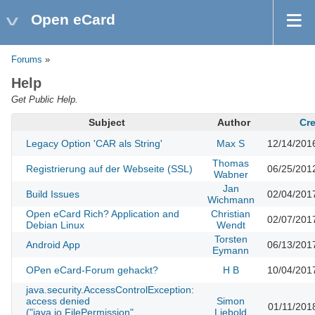
Open eCard
Forums
»
Help
Get Public Help.
Subject
Author
Cr
Legacy Option 'CAR als String'
Max S
12/14/201
Thomas
Registrierung auf der Webseite (SSL)
06/25/201
Wabner
Jan
Build Issues
02/04/201
Wichmann
Open eCard Rich? Application and
Christian
02/07/201
Debian Linux
Wendt
Torsten
Android App
06/13/201
Eymann
OPen eCard-Forum gehackt?
H B
10/04/201
java.security.AccessControlException:
access denied
Simon
01/11/201
("java.io.FilePermission"
Liebold