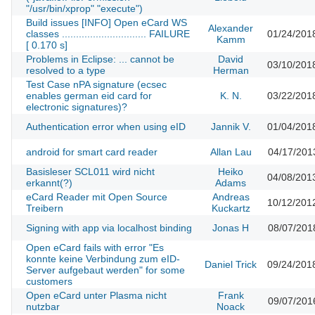
"/usr/bin/xprop" "execute")
Build issues [INFO] Open eCard WS
Alexander
classes .............................. FAILURE
01/24/201
Kamm
[ 0.170 s]
Problems in Eclipse: ... cannot be
David
03/10/201
resolved to a type
Herman
Test Case nPA signature (ecsec
enables german eid card for
K. N.
03/22/201
electronic signatures)?
Authentication error when using eID
Jannik V.
01/04/201
android for smart card reader
Allan Lau
04/17/201
Basisleser SCL011 wird nicht
Heiko
04/08/201
erkannt(?)
Adams
eCard Reader mit Open Source
Andreas
10/12/201
Treibern
Kuckartz
Signing with app via localhost binding
Jonas H
08/07/201
Open eCard fails with error "Es
konnte keine Verbindung zum eID-
Daniel Trick
09/24/201
Server aufgebaut werden" for some
customers
Open eCard unter Plasma nicht
Frank
09/07/201
nutzbar
Noack