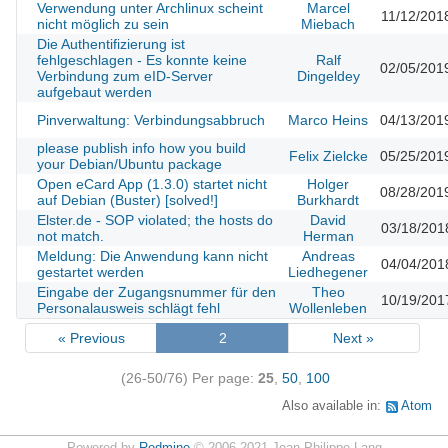
Verwendung unter Archlinux scheint
Marcel
11/12/201
nicht möglich zu sein
Miebach
Die Authentifizierung ist
fehlgeschlagen - Es konnte keine
Ralf
02/05/201
Verbindung zum eID-Server
Dingeldey
aufgebaut werden
Pinverwaltung: Verbindungsabbruch
Marco Heins
04/13/201
please publish info how you build
Felix Zielcke
05/25/201
your Debian/Ubuntu package
Open eCard App (1.3.0) startet nicht
Holger
08/28/201
auf Debian (Buster) [solved!]
Burkhardt
Elster.de - SOP violated; the hosts do
David
03/18/201
not match.
Herman
Meldung: Die Anwendung kann nicht
Andreas
04/04/201
gestartet werden
Liedhegener
Eingabe der Zugangsnummer für den
Theo
10/19/201
Personalausweis schlägt fehl
Wollenleben
« Previous
2
Next »
(26-50/76)
Per page:
25
,
50
,
100
Also available in:
Atom