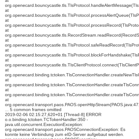
at
org.openecard.bouncycastle.tls.TlsProtocol.handleAlertMessage(Tls
at
org.openecard.bouncycastle.tls.TlsProtocol.processAlertQueue(TlsP
at
org.openecard.bouncycastle.tls.TlsProtocol.processRecord(TlsProto
at
org.openecard.bouncycastle.tls.RecordStream.readRecord(RecordS
at
org.openecard.bouncycastle.tls.TlsProtocol.safeReadRecord(TlsProt
at
org.openecard.bouncycastle.tls.TlsProtocol.blockForHandshake(TlsP
at
org.openecard.bouncycastle.tls.TlsClientProtocol.connect(TlsClientP
at
org.openecard.binding.tctoken.TlsConnectionHandler.createNewTls
at
org.openecard.binding.tctoken.TlsConnectionHandler.createTlsConn
at
org.openecard.binding.tctoken.TlsConnectionHandler.createTlsConn
at
org.openecard.transport.paos.PAOS.openHttpStream(PAOS.java:47
... 5 common frames omitted
2019-02-06 02:15:27,620+01 [Thread-8] ERROR
o.o.binding.tctoken.TCTokenHandler:350 -
java.util.concurrent.ExecutionException:
org.openecard.transport.paos.PAOSConnectionException: Es
konnte keine Verbindung zum eID-Server aufgebaut werden.