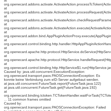
at
org.openecard.addons.activate.ActivateAction.processTcToken(Activ
at
org.openecard.addons.activate.ActivateAction.processRequest(Activ
at
org.openecard.addons.activate.ActivateAction.checkRequestParamet
at
org.openecard.addons.activate.ActivateAction.execute(ActivateActio
at
org.openecard.addon.bind.AppPluginActionProxy.execute(AppPlugin
at
org.openecard.control.binding.http.handler.HttpAppPluginActionHan
at
org.openecard.apache.http.protocol.HttpService.doService(HttpServ
at
org.openecard.apache.http.protocol.HttpService.handleRequest(Htt
at
org.openecard.control.binding.http.HttpService$1.run(HttpService.ja
Caused by: java.util.concurrent.ExecutionException:
org.openecard.transport.paos.PAOSConnectionException: Es
konnte keine Verbindung zum eID-Server aufgebaut werden.
at java.util.concurrent.FutureTask.report(FutureTask.java:122)
at java.util.concurrent.FutureTask.get(FutureTask.java:192)
at
org.openecard.binding.tctoken.TCTokenHandler.waitForTask(TCTok
... 11 common frames omitted
Caused by:
org.openecard.transport.paos.PAOSConnectionException: Failed