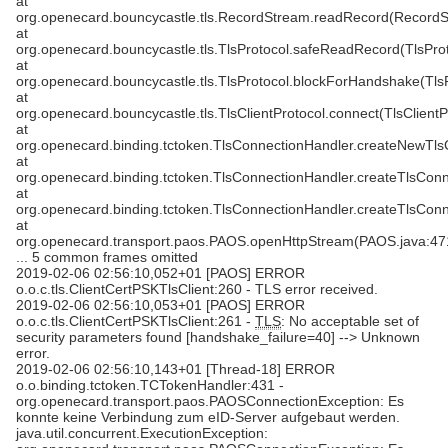
at
org.openecard.bouncycastle.tls.RecordStream.readRecord(RecordS
at
org.openecard.bouncycastle.tls.TlsProtocol.safeReadRecord(TlsProt
at
org.openecard.bouncycastle.tls.TlsProtocol.blockForHandshake(TlsP
at
org.openecard.bouncycastle.tls.TlsClientProtocol.connect(TlsClientP
at
org.openecard.binding.tctoken.TlsConnectionHandler.createNewTls
at
org.openecard.binding.tctoken.TlsConnectionHandler.createTlsConn
at
org.openecard.binding.tctoken.TlsConnectionHandler.createTlsConn
at
org.openecard.transport.paos.PAOS.openHttpStream(PAOS.java:47
... 5 common frames omitted
2019-02-06 02:56:10,052+01 [PAOS] ERROR
o.o.c.tls.ClientCertPSKTlsClient:260 - TLS error received.
2019-02-06 02:56:10,053+01 [PAOS] ERROR
o.o.c.tls.ClientCertPSKTlsClient:261 -
TLS
: No acceptable set of
security parameters found [handshake_failure=40] --> Unknown
error.
2019-02-06 02:56:10,143+01 [Thread-18] ERROR
o.o.binding.tctoken.TCTokenHandler:431 -
org.openecard.transport.paos.PAOSConnectionException: Es
konnte keine Verbindung zum eID-Server aufgebaut werden.
java.util.concurrent.ExecutionException: