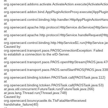
at
org.openecard.addons.activate.ActivateAction.execute(ActivateActio
at
org.openecard.addon.bind.AppPluginActionProxy.execute(AppPlugin
at
org.openecard.control.binding.http.handler.HttpAppPluginActionHan
at
org.openecard.apache.http.protocol.HttpService.doService(HttpServ
at
org.openecard.apache.http.protocol.HttpService.handleRequest(Htt
at
org.openecard.control.binding.http.HttpService$1.run(HttpService.ja
Caused by:
org.openecard.transport.paos.PAOSConnectionException: Failed
to establish a connection to the eID-Server.
at
org.openecard.transport.paos.PAOS.openHttpStream(PAOS.java:47
at
org.openecard.transport.paos.PAOS.sendStartPAOS(PAOS.java:338
at
org.openecard.binding.tctoken.PAOSTask.call(PAOSTask.java:112)
at
org.openecard.binding.tctoken.PAOSTask.call(PAOSTask.java:53)
at java.util.concurrent.FutureTask.run(FutureTask.java:266)
at java.lang.Thread.run(Thread.java:748)
Caused by:
org.openecard.bouncycastle.tls.TlsFatalAlertReceived:
handshake_failure(40)