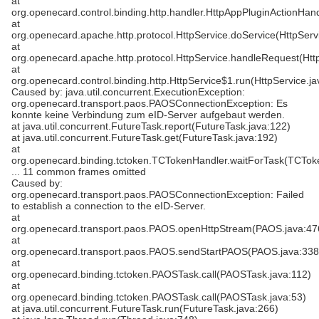
at
org.openecard.control.binding.http.handler.HttpAppPluginActionHan
at
org.openecard.apache.http.protocol.HttpService.doService(HttpServ
at
org.openecard.apache.http.protocol.HttpService.handleRequest(Htt
at
org.openecard.control.binding.http.HttpService$1.run(HttpService.ja
Caused by: java.util.concurrent.ExecutionException:
org.openecard.transport.paos.PAOSConnectionException: Es
konnte keine Verbindung zum eID-Server aufgebaut werden.
at java.util.concurrent.FutureTask.report(FutureTask.java:122)
at java.util.concurrent.FutureTask.get(FutureTask.java:192)
at
org.openecard.binding.tctoken.TCTokenHandler.waitForTask(TCTok
... 11 common frames omitted
Caused by:
org.openecard.transport.paos.PAOSConnectionException: Failed
to establish a connection to the eID-Server.
at
org.openecard.transport.paos.PAOS.openHttpStream(PAOS.java:47
at
org.openecard.transport.paos.PAOS.sendStartPAOS(PAOS.java:338
at
org.openecard.binding.tctoken.PAOSTask.call(PAOSTask.java:112)
at
org.openecard.binding.tctoken.PAOSTask.call(PAOSTask.java:53)
at java.util.concurrent.FutureTask.run(FutureTask.java:266)