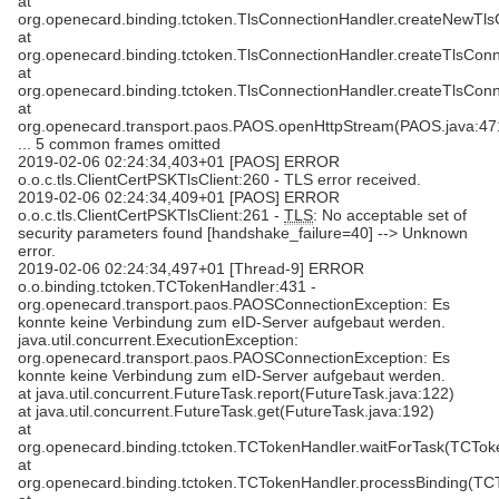
at
org.openecard.binding.tctoken.TlsConnectionHandler.createNewTls
at
org.openecard.binding.tctoken.TlsConnectionHandler.createTlsConn
at
org.openecard.binding.tctoken.TlsConnectionHandler.createTlsConn
at
org.openecard.transport.paos.PAOS.openHttpStream(PAOS.java:47
... 5 common frames omitted
2019-02-06 02:24:34,403+01 [PAOS] ERROR
o.o.c.tls.ClientCertPSKTlsClient:260 - TLS error received.
2019-02-06 02:24:34,409+01 [PAOS] ERROR
o.o.c.tls.ClientCertPSKTlsClient:261 -
TLS
: No acceptable set of
security parameters found [handshake_failure=40] --> Unknown
error.
2019-02-06 02:24:34,497+01 [Thread-9] ERROR
o.o.binding.tctoken.TCTokenHandler:431 -
org.openecard.transport.paos.PAOSConnectionException: Es
konnte keine Verbindung zum eID-Server aufgebaut werden.
java.util.concurrent.ExecutionException:
org.openecard.transport.paos.PAOSConnectionException: Es
konnte keine Verbindung zum eID-Server aufgebaut werden.
at java.util.concurrent.FutureTask.report(FutureTask.java:122)
at java.util.concurrent.FutureTask.get(FutureTask.java:192)
at
org.openecard.binding.tctoken.TCTokenHandler.waitForTask(TCTok
at
org.openecard.binding.tctoken.TCTokenHandler.processBinding(TC