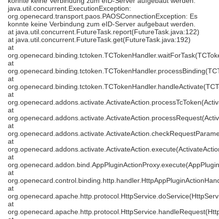
konnte keine Verbindung zum eID-Server aufgebaut werden.
java.util.concurrent.ExecutionException:
org.openecard.transport.paos.PAOSConnectionException: Es
konnte keine Verbindung zum eID-Server aufgebaut werden.
at java.util.concurrent.FutureTask.report(FutureTask.java:122)
at java.util.concurrent.FutureTask.get(FutureTask.java:192)
at
org.openecard.binding.tctoken.TCTokenHandler.waitForTask(TCTok
at
org.openecard.binding.tctoken.TCTokenHandler.processBinding(TC
at
org.openecard.binding.tctoken.TCTokenHandler.handleActivate(TCT
at
org.openecard.addons.activate.ActivateAction.processTcToken(Activ
at
org.openecard.addons.activate.ActivateAction.processRequest(Activ
at
org.openecard.addons.activate.ActivateAction.checkRequestParamet
at
org.openecard.addons.activate.ActivateAction.execute(ActivateActio
at
org.openecard.addon.bind.AppPluginActionProxy.execute(AppPlugin
at
org.openecard.control.binding.http.handler.HttpAppPluginActionHan
at
org.openecard.apache.http.protocol.HttpService.doService(HttpServ
at
org.openecard.apache.http.protocol.HttpService.handleRequest(Htt