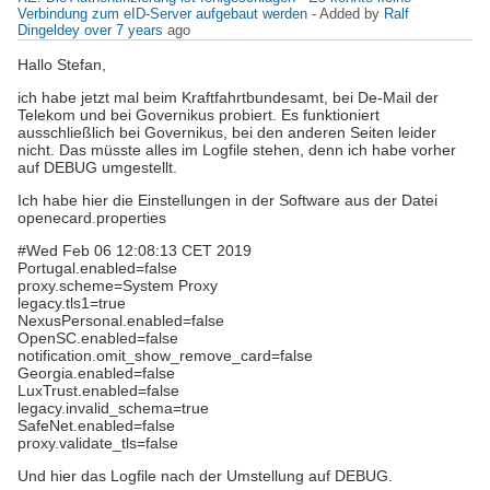
Verbindung zum eID-Server aufgebaut werden
- Added by
Ralf
Dingeldey
over 7 years
ago
Hallo Stefan,
ich habe jetzt mal beim Kraftfahrtbundesamt, bei De-Mail der
Telekom und bei Governikus probiert. Es funktioniert
ausschließlich bei Governikus, bei den anderen Seiten leider
nicht. Das müsste alles im Logfile stehen, denn ich habe vorher
auf DEBUG umgestellt.
Ich habe hier die Einstellungen in der Software aus der Datei
openecard.properties
#Wed Feb 06 12:08:13 CET 2019
Portugal.enabled=false
proxy.scheme=System Proxy
legacy.tls1=true
NexusPersonal.enabled=false
OpenSC.enabled=false
notification.omit_show_remove_card=false
Georgia.enabled=false
LuxTrust.enabled=false
legacy.invalid_schema=true
SafeNet.enabled=false
proxy.validate_tls=false
Und hier das Logfile nach der Umstellung auf DEBUG.