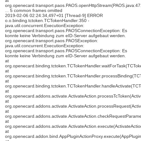
at
org.openecard.transport.paos.PAOS.openHttpStream(PAOS.java:47
... 5 common frames omitted
2019-02-06 02:24:34,497+01 [Thread-9] ERROR
o.o.binding.tctoken.TCTokenHandler:350 -
java.util.concurrent.ExecutionException:
org.openecard.transport.paos.PAOSConnectionException: Es
konnte keine Verbindung zum eID-Server aufgebaut werden.
org.openecard.transport.paos.PAOSException:
java.util.concurrent.ExecutionException:
org.openecard.transport.paos.PAOSConnectionException: Es
konnte keine Verbindung zum eID-Server aufgebaut werden.
at
org.openecard.binding.tctoken.TCTokenHandler.waitForTask(TCTok
at
org.openecard.binding.tctoken.TCTokenHandler.processBinding(TC
at
org.openecard.binding.tctoken.TCTokenHandler.handleActivate(TCT
at
org.openecard.addons.activate.ActivateAction.processTcToken(Activ
at
org.openecard.addons.activate.ActivateAction.processRequest(Activ
at
org.openecard.addons.activate.ActivateAction.checkRequestParamet
at
org.openecard.addons.activate.ActivateAction.execute(ActivateActio
at
org.openecard.addon.bind.AppPluginActionProxy.execute(AppPlugin