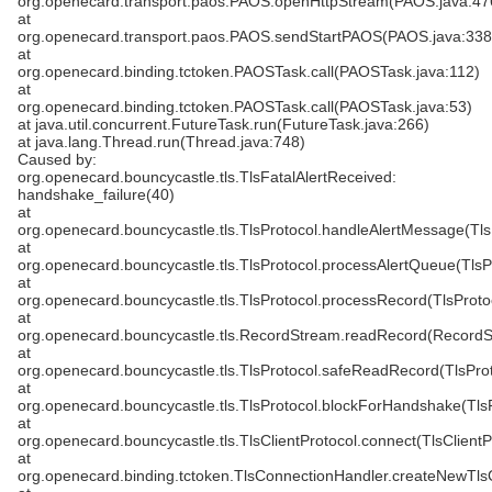
org.openecard.transport.paos.PAOS.openHttpStream(PAOS.java:47
at
org.openecard.transport.paos.PAOS.sendStartPAOS(PAOS.java:338
at
org.openecard.binding.tctoken.PAOSTask.call(PAOSTask.java:112)
at
org.openecard.binding.tctoken.PAOSTask.call(PAOSTask.java:53)
at java.util.concurrent.FutureTask.run(FutureTask.java:266)
at java.lang.Thread.run(Thread.java:748)
Caused by:
org.openecard.bouncycastle.tls.TlsFatalAlertReceived:
handshake_failure(40)
at
org.openecard.bouncycastle.tls.TlsProtocol.handleAlertMessage(Tls
at
org.openecard.bouncycastle.tls.TlsProtocol.processAlertQueue(TlsP
at
org.openecard.bouncycastle.tls.TlsProtocol.processRecord(TlsProto
at
org.openecard.bouncycastle.tls.RecordStream.readRecord(RecordS
at
org.openecard.bouncycastle.tls.TlsProtocol.safeReadRecord(TlsProt
at
org.openecard.bouncycastle.tls.TlsProtocol.blockForHandshake(TlsP
at
org.openecard.bouncycastle.tls.TlsClientProtocol.connect(TlsClientP
at
org.openecard.binding.tctoken.TlsConnectionHandler.createNewTls