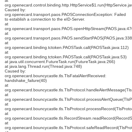
at
org.openecard.control.binding.http.HttpService$1.run(HttpService.ja
Caused by:
org.openecard.transport.paos.PAOSConnectionException: Failed
to establish a connection to the eID-Server.
at
org.openecard.transport.paos.PAOS.openHttpStream(PAOS.java:47
at
org.openecard.transport.paos.PAOS.sendStartPAOS(PAOS.java:338
at
org.openecard.binding.tctoken.PAOSTask.call(PAOSTask.java:112)
at
org.openecard.binding.tctoken.PAOSTask.call(PAOSTask.java:53)
at java.util.concurrent.FutureTask.run(FutureTask.java:266)
at java.lang.Thread.run(Thread.java:748)
Caused by:
org.openecard.bouncycastle.tls.TlsFatalAlertReceived:
handshake_failure(40)
at
org.openecard.bouncycastle.tls.TlsProtocol.handleAlertMessage(Tls
at
org.openecard.bouncycastle.tls.TlsProtocol.processAlertQueue(TlsP
at
org.openecard.bouncycastle.tls.TlsProtocol.processRecord(TlsProto
at
org.openecard.bouncycastle.tls.RecordStream.readRecord(RecordS
at
org.openecard.bouncycastle.tls.TlsProtocol.safeReadRecord(TlsProt