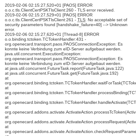
2019-02-06 02:15:27,520+01 [PAOS] ERROR
o.o.c.tls.ClientCertPSKTlsClient:260 - TLS error received.
2019-02-06 02:15:27,529+01 [PAOS] ERROR
o.o.c.tls.ClientCertPSKTlsClient:261 -
TLS
: No acceptable set of
security parameters found [handshake_failure=40] --> Unknown
error.
2019-02-06 02:15:27,620+01 [Thread-8] ERROR
o.o.binding.tctoken.TCTokenHandler:431 -
org.openecard.transport.paos.PAOSConnectionException: Es
konnte keine Verbindung zum eID-Server aufgebaut werden.
java.util.concurrent.ExecutionException:
org.openecard.transport.paos.PAOSConnectionException: Es
konnte keine Verbindung zum eID-Server aufgebaut werden.
at java.util.concurrent.FutureTask.report(FutureTask.java:122)
at java.util.concurrent.FutureTask.get(FutureTask.java:192)
at
org.openecard.binding.tctoken.TCTokenHandler.waitForTask(TCTok
at
org.openecard.binding.tctoken.TCTokenHandler.processBinding(TC
at
org.openecard.binding.tctoken.TCTokenHandler.handleActivate(TCT
at
org.openecard.addons.activate.ActivateAction.processTcToken(Activ
at
org.openecard.addons.activate.ActivateAction.processRequest(Activ
at
org.openecard.addons.activate.ActivateAction.checkRequestParamet