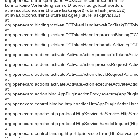
org.openecard.transport.paos.PAOSConnectionException: Es
konnte keine Verbindung zum eID-Server aufgebaut werden.
at java.util.concurrent.FutureTask.report(FutureTask.java:122)
at java.util.concurrent.FutureTask.get(FutureTask.java:192)
at
org.openecard.binding.tctoken.TCTokenHandler.waitForTask(TCTok
at
org.openecard.binding.tctoken.TCTokenHandler.processBinding(TC
at
org.openecard.binding.tctoken.TCTokenHandler.handleActivate(TCT
at
org.openecard.addons.activate.ActivateAction.processTcToken(Activ
at
org.openecard.addons.activate.ActivateAction.processRequest(Activ
at
org.openecard.addons.activate.ActivateAction.checkRequestParamet
at
org.openecard.addons.activate.ActivateAction.execute(ActivateActio
at
org.openecard.addon.bind.AppPluginActionProxy.execute(AppPlugin
at
org.openecard.control.binding.http.handler.HttpAppPluginActionHan
at
org.openecard.apache.http.protocol.HttpService.doService(HttpServ
at
org.openecard.apache.http.protocol.HttpService.handleRequest(Htt
at
org.openecard.control.binding.http.HttpService$1.run(HttpService.ja