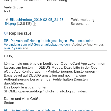
Viele Grüße
Ralf
Bildschirmfoto_2019-02-05_21-23-
Fehlermeldung
54.png
(12.8 KB)
Screenshot
Bildschirmfoto_2019-
02-
05_21-
23-
54.png
Replies (15)
RE: Die Authentifizierung ist fehlgeschlagen - Es konnte keine
Verbindung zum eID-Server aufgebaut werden
- Added by Anonymous
over 7 years
ago
Hallo,
könnten sie uns bitte ein Logfile der Open eCard App zukommen
lassen, am besten im DEBUG Modus. Dazu bitte in der Open
eCard App Konfiguration -> Protokollierungs-Einstellungen ->
Basis Level auf DEBUG umstellen und nochmal eine
Authenifizierung bei einem der Fehlerhaften Diensten
durchführen.
Das Log-File ist dann unter
$HOME/.openecard/logs/richclient_info.log zu finden.
Danke und viele Grüße
Stefan
RE: Die Authentifizierung ist fehlgeschlagen - Es konnte keine