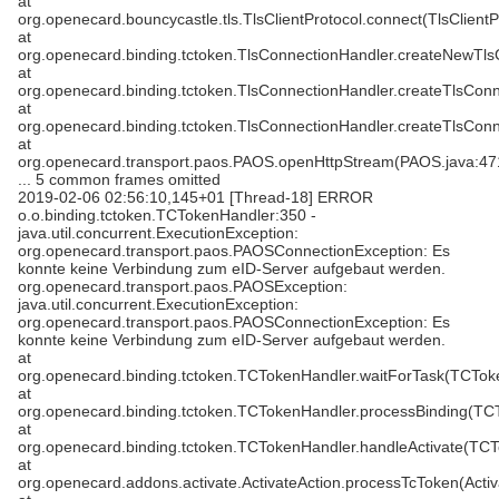
at
org.openecard.bouncycastle.tls.TlsClientProtocol.connect(TlsClientP
at
org.openecard.binding.tctoken.TlsConnectionHandler.createNewTls
at
org.openecard.binding.tctoken.TlsConnectionHandler.createTlsConn
at
org.openecard.binding.tctoken.TlsConnectionHandler.createTlsConn
at
org.openecard.transport.paos.PAOS.openHttpStream(PAOS.java:47
... 5 common frames omitted
2019-02-06 02:56:10,145+01 [Thread-18] ERROR
o.o.binding.tctoken.TCTokenHandler:350 -
java.util.concurrent.ExecutionException:
org.openecard.transport.paos.PAOSConnectionException: Es
konnte keine Verbindung zum eID-Server aufgebaut werden.
org.openecard.transport.paos.PAOSException:
java.util.concurrent.ExecutionException:
org.openecard.transport.paos.PAOSConnectionException: Es
konnte keine Verbindung zum eID-Server aufgebaut werden.
at
org.openecard.binding.tctoken.TCTokenHandler.waitForTask(TCTok
at
org.openecard.binding.tctoken.TCTokenHandler.processBinding(TC
at
org.openecard.binding.tctoken.TCTokenHandler.handleActivate(TCT
at
org.openecard.addons.activate.ActivateAction.processTcToken(Activ