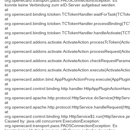
org.openecard.transport.paos.PAOSConnectionException: Es
konnte keine Verbindung zum eID-Server aufgebaut werden.
at
org.openecard.binding.tctoken.TCTokenHandler.waitForTask(TCTok
at
org.openecard.binding.tctoken.TCTokenHandler.processBinding(TC
at
org.openecard.binding.tctoken.TCTokenHandler.handleActivate(TCT
at
org.openecard.addons.activate.ActivateAction.processTcToken(Activ
at
org.openecard.addons.activate.ActivateAction.processRequest(Activ
at
org.openecard.addons.activate.ActivateAction.checkRequestParamet
at
org.openecard.addons.activate.ActivateAction.execute(ActivateActio
at
org.openecard.addon.bind.AppPluginActionProxy.execute(AppPlugin
at
org.openecard.control.binding.http.handler.HttpAppPluginActionHan
at
org.openecard.apache.http.protocol.HttpService.doService(HttpServ
at
org.openecard.apache.http.protocol.HttpService.handleRequest(Htt
at
org.openecard.control.binding.http.HttpService$1.run(HttpService.ja
Caused by: java.util.concurrent.ExecutionException:
org.openecard.transport.paos.PAOSConnectionException: Es