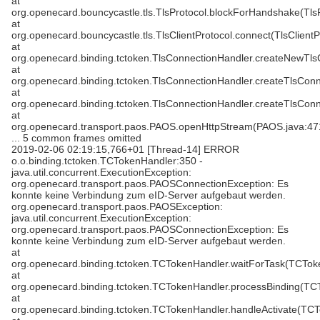
at
org.openecard.bouncycastle.tls.TlsProtocol.blockForHandshake(TlsP
at
org.openecard.bouncycastle.tls.TlsClientProtocol.connect(TlsClientP
at
org.openecard.binding.tctoken.TlsConnectionHandler.createNewTls
at
org.openecard.binding.tctoken.TlsConnectionHandler.createTlsConn
at
org.openecard.binding.tctoken.TlsConnectionHandler.createTlsConn
at
org.openecard.transport.paos.PAOS.openHttpStream(PAOS.java:47
... 5 common frames omitted
2019-02-06 02:19:15,766+01 [Thread-14] ERROR
o.o.binding.tctoken.TCTokenHandler:350 -
java.util.concurrent.ExecutionException:
org.openecard.transport.paos.PAOSConnectionException: Es
konnte keine Verbindung zum eID-Server aufgebaut werden.
org.openecard.transport.paos.PAOSException:
java.util.concurrent.ExecutionException:
org.openecard.transport.paos.PAOSConnectionException: Es
konnte keine Verbindung zum eID-Server aufgebaut werden.
at
org.openecard.binding.tctoken.TCTokenHandler.waitForTask(TCTok
at
org.openecard.binding.tctoken.TCTokenHandler.processBinding(TC
at
org.openecard.binding.tctoken.TCTokenHandler.handleActivate(TCT