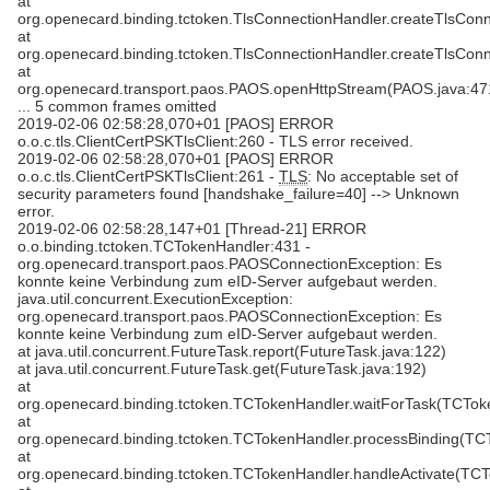
at
org.openecard.binding.tctoken.TlsConnectionHandler.createTlsConn
at
org.openecard.binding.tctoken.TlsConnectionHandler.createTlsConn
at
org.openecard.transport.paos.PAOS.openHttpStream(PAOS.java:47
... 5 common frames omitted
2019-02-06 02:58:28,070+01 [PAOS] ERROR
o.o.c.tls.ClientCertPSKTlsClient:260 - TLS error received.
2019-02-06 02:58:28,070+01 [PAOS] ERROR
o.o.c.tls.ClientCertPSKTlsClient:261 -
TLS
: No acceptable set of
security parameters found [handshake_failure=40] --> Unknown
error.
2019-02-06 02:58:28,147+01 [Thread-21] ERROR
o.o.binding.tctoken.TCTokenHandler:431 -
org.openecard.transport.paos.PAOSConnectionException: Es
konnte keine Verbindung zum eID-Server aufgebaut werden.
java.util.concurrent.ExecutionException:
org.openecard.transport.paos.PAOSConnectionException: Es
konnte keine Verbindung zum eID-Server aufgebaut werden.
at java.util.concurrent.FutureTask.report(FutureTask.java:122)
at java.util.concurrent.FutureTask.get(FutureTask.java:192)
at
org.openecard.binding.tctoken.TCTokenHandler.waitForTask(TCTok
at
org.openecard.binding.tctoken.TCTokenHandler.processBinding(TC
at
org.openecard.binding.tctoken.TCTokenHandler.handleActivate(TCT