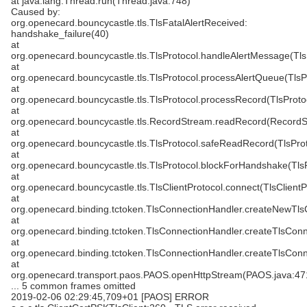
at java.lang.Thread.run(Thread.java:748)
Caused by:
org.openecard.bouncycastle.tls.TlsFatalAlertReceived:
handshake_failure(40)
at
org.openecard.bouncycastle.tls.TlsProtocol.handleAlertMessage(Tls
at
org.openecard.bouncycastle.tls.TlsProtocol.processAlertQueue(TlsP
at
org.openecard.bouncycastle.tls.TlsProtocol.processRecord(TlsProto
at
org.openecard.bouncycastle.tls.RecordStream.readRecord(RecordS
at
org.openecard.bouncycastle.tls.TlsProtocol.safeReadRecord(TlsProt
at
org.openecard.bouncycastle.tls.TlsProtocol.blockForHandshake(TlsP
at
org.openecard.bouncycastle.tls.TlsClientProtocol.connect(TlsClientP
at
org.openecard.binding.tctoken.TlsConnectionHandler.createNewTls
at
org.openecard.binding.tctoken.TlsConnectionHandler.createTlsConn
at
org.openecard.binding.tctoken.TlsConnectionHandler.createTlsConn
at
org.openecard.transport.paos.PAOS.openHttpStream(PAOS.java:47
... 5 common frames omitted
2019-02-06 02:29:45,709+01 [PAOS] ERROR