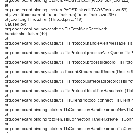
org.openecard.binding.tctoken.PAOSTask.call(PAOSTask.java:112)
at
org.openecard.binding.tctoken.PAOSTask.call(PAOSTask.java:53)
at java.util.concurrent.FutureTask.run(FutureTask.java:266)
at java.lang.Thread.run(Thread.java:748)
Caused by:
org.openecard.bouncycastle.tls.TlsFatalAlertReceived:
handshake_failure(40)
at
org.openecard.bouncycastle.tls.TlsProtocol.handleAlertMessage(Tls
at
org.openecard.bouncycastle.tls.TlsProtocol.processAlertQueue(TlsP
at
org.openecard.bouncycastle.tls.TlsProtocol.processRecord(TlsProto
at
org.openecard.bouncycastle.tls.RecordStream.readRecord(RecordS
at
org.openecard.bouncycastle.tls.TlsProtocol.safeReadRecord(TlsProt
at
org.openecard.bouncycastle.tls.TlsProtocol.blockForHandshake(TlsP
at
org.openecard.bouncycastle.tls.TlsClientProtocol.connect(TlsClientP
at
org.openecard.binding.tctoken.TlsConnectionHandler.createNewTls
at
org.openecard.binding.tctoken.TlsConnectionHandler.createTlsConn
at
org.openecard.binding.tctoken.TlsConnectionHandler.createTlsConn