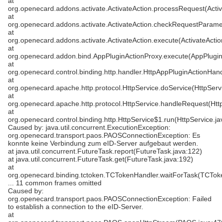
at
org.openecard.addons.activate.ActivateAction.processRequest(Activ
at
org.openecard.addons.activate.ActivateAction.checkRequestParamet
at
org.openecard.addons.activate.ActivateAction.execute(ActivateActio
at
org.openecard.addon.bind.AppPluginActionProxy.execute(AppPlugin
at
org.openecard.control.binding.http.handler.HttpAppPluginActionHan
at
org.openecard.apache.http.protocol.HttpService.doService(HttpServ
at
org.openecard.apache.http.protocol.HttpService.handleRequest(Htt
at
org.openecard.control.binding.http.HttpService$1.run(HttpService.ja
Caused by: java.util.concurrent.ExecutionException:
org.openecard.transport.paos.PAOSConnectionException: Es
konnte keine Verbindung zum eID-Server aufgebaut werden.
at java.util.concurrent.FutureTask.report(FutureTask.java:122)
at java.util.concurrent.FutureTask.get(FutureTask.java:192)
at
org.openecard.binding.tctoken.TCTokenHandler.waitForTask(TCTok
... 11 common frames omitted
Caused by:
org.openecard.transport.paos.PAOSConnectionException: Failed
to establish a connection to the eID-Server.
at