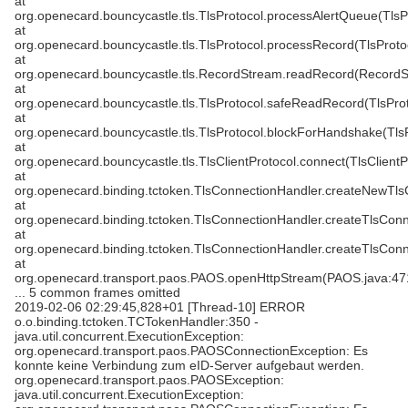
at
org.openecard.bouncycastle.tls.TlsProtocol.processAlertQueue(TlsP
at
org.openecard.bouncycastle.tls.TlsProtocol.processRecord(TlsProto
at
org.openecard.bouncycastle.tls.RecordStream.readRecord(RecordS
at
org.openecard.bouncycastle.tls.TlsProtocol.safeReadRecord(TlsProt
at
org.openecard.bouncycastle.tls.TlsProtocol.blockForHandshake(TlsP
at
org.openecard.bouncycastle.tls.TlsClientProtocol.connect(TlsClientP
at
org.openecard.binding.tctoken.TlsConnectionHandler.createNewTls
at
org.openecard.binding.tctoken.TlsConnectionHandler.createTlsConn
at
org.openecard.binding.tctoken.TlsConnectionHandler.createTlsConn
at
org.openecard.transport.paos.PAOS.openHttpStream(PAOS.java:47
... 5 common frames omitted
2019-02-06 02:29:45,828+01 [Thread-10] ERROR
o.o.binding.tctoken.TCTokenHandler:350 -
java.util.concurrent.ExecutionException:
org.openecard.transport.paos.PAOSConnectionException: Es
konnte keine Verbindung zum eID-Server aufgebaut werden.
org.openecard.transport.paos.PAOSException:
java.util.concurrent.ExecutionException: