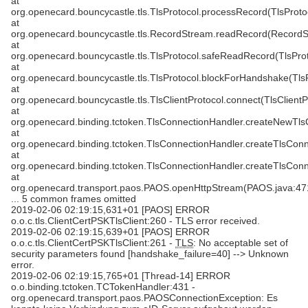
at
org.openecard.bouncycastle.tls.TlsProtocol.processRecord(TlsProto
at
org.openecard.bouncycastle.tls.RecordStream.readRecord(RecordS
at
org.openecard.bouncycastle.tls.TlsProtocol.safeReadRecord(TlsProt
at
org.openecard.bouncycastle.tls.TlsProtocol.blockForHandshake(TlsP
at
org.openecard.bouncycastle.tls.TlsClientProtocol.connect(TlsClientP
at
org.openecard.binding.tctoken.TlsConnectionHandler.createNewTls
at
org.openecard.binding.tctoken.TlsConnectionHandler.createTlsConn
at
org.openecard.binding.tctoken.TlsConnectionHandler.createTlsConn
at
org.openecard.transport.paos.PAOS.openHttpStream(PAOS.java:47
... 5 common frames omitted
2019-02-06 02:19:15,631+01 [PAOS] ERROR
o.o.c.tls.ClientCertPSKTlsClient:260 - TLS error received.
2019-02-06 02:19:15,639+01 [PAOS] ERROR
o.o.c.tls.ClientCertPSKTlsClient:261 -
TLS
: No acceptable set of
security parameters found [handshake_failure=40] --> Unknown
error.
2019-02-06 02:19:15,765+01 [Thread-14] ERROR
o.o.binding.tctoken.TCTokenHandler:431 -
org.openecard.transport.paos.PAOSConnectionException: Es