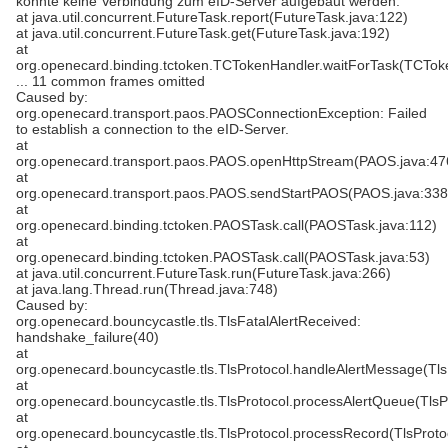
konnte keine Verbindung zum eID-Server aufgebaut werden.
at java.util.concurrent.FutureTask.report(FutureTask.java:122)
at java.util.concurrent.FutureTask.get(FutureTask.java:192)
at
org.openecard.binding.tctoken.TCTokenHandler.waitForTask(TCTok
... 11 common frames omitted
Caused by:
org.openecard.transport.paos.PAOSConnectionException: Failed
to establish a connection to the eID-Server.
at
org.openecard.transport.paos.PAOS.openHttpStream(PAOS.java:47
at
org.openecard.transport.paos.PAOS.sendStartPAOS(PAOS.java:338
at
org.openecard.binding.tctoken.PAOSTask.call(PAOSTask.java:112)
at
org.openecard.binding.tctoken.PAOSTask.call(PAOSTask.java:53)
at java.util.concurrent.FutureTask.run(FutureTask.java:266)
at java.lang.Thread.run(Thread.java:748)
Caused by:
org.openecard.bouncycastle.tls.TlsFatalAlertReceived:
handshake_failure(40)
at
org.openecard.bouncycastle.tls.TlsProtocol.handleAlertMessage(Tls
at
org.openecard.bouncycastle.tls.TlsProtocol.processAlertQueue(TlsP
at
org.openecard.bouncycastle.tls.TlsProtocol.processRecord(TlsProto