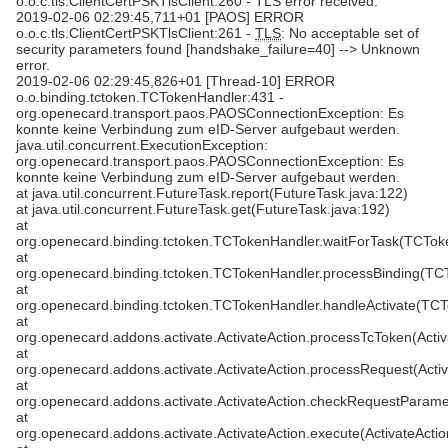
o.o.c.tls.ClientCertPSKTlsClient:260 - TLS error received.
2019-02-06 02:29:45,711+01 [PAOS] ERROR
o.o.c.tls.ClientCertPSKTlsClient:261 -
TLS
: No acceptable set of
security parameters found [handshake_failure=40] --> Unknown
error.
2019-02-06 02:29:45,826+01 [Thread-10] ERROR
o.o.binding.tctoken.TCTokenHandler:431 -
org.openecard.transport.paos.PAOSConnectionException: Es
konnte keine Verbindung zum eID-Server aufgebaut werden.
java.util.concurrent.ExecutionException:
org.openecard.transport.paos.PAOSConnectionException: Es
konnte keine Verbindung zum eID-Server aufgebaut werden.
at java.util.concurrent.FutureTask.report(FutureTask.java:122)
at java.util.concurrent.FutureTask.get(FutureTask.java:192)
at
org.openecard.binding.tctoken.TCTokenHandler.waitForTask(TCTok
at
org.openecard.binding.tctoken.TCTokenHandler.processBinding(TC
at
org.openecard.binding.tctoken.TCTokenHandler.handleActivate(TCT
at
org.openecard.addons.activate.ActivateAction.processTcToken(Activ
at
org.openecard.addons.activate.ActivateAction.processRequest(Activ
at
org.openecard.addons.activate.ActivateAction.checkRequestParamet
at
org.openecard.addons.activate.ActivateAction.execute(ActivateActio