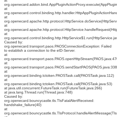
at
org.openecard.addon.bind.AppPluginActionProxy.execute(AppPlugin
at
org.openecard.control.binding.http.handler.HttpAppPluginActionHan
at
org.openecard.apache.http.protocol.HttpService.doService(HttpServ
at
org.openecard.apache.http.protocol.HttpService.handleRequest(Htt
at
org.openecard.control.binding.http.HttpService$1.run(HttpService.ja
Caused by:
org.openecard.transport.paos.PAOSConnectionException: Failed
to establish a connection to the eID-Server.
at
org.openecard.transport.paos.PAOS.openHttpStream(PAOS.java:47
at
org.openecard.transport.paos.PAOS.sendStartPAOS(PAOS.java:338
at
org.openecard.binding.tctoken.PAOSTask.call(PAOSTask.java:112)
at
org.openecard.binding.tctoken.PAOSTask.call(PAOSTask.java:53)
at java.util.concurrent.FutureTask.run(FutureTask.java:266)
at java.lang.Thread.run(Thread.java:748)
Caused by:
org.openecard.bouncycastle.tls.TlsFatalAlertReceived:
handshake_failure(40)
at
org.openecard.bouncycastle.tls.TlsProtocol.handleAlertMessage(Tls