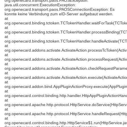
org.openecard.transport.paos.PAOSException:
java.util.concurrent.ExecutionException:
org.openecard.transport.paos.PAOSConnectionException: Es
konnte keine Verbindung zum eID-Server aufgebaut werden.
at
org.openecard.binding.tctoken.TCTokenHandler.waitForTask(TCTok
at
org.openecard.binding.tctoken.TCTokenHandler.processBinding(TC
at
org.openecard.binding.tctoken.TCTokenHandler.handleActivate(TCT
at
org.openecard.addons.activate.ActivateAction.processTcToken(Activ
at
org.openecard.addons.activate.ActivateAction.processRequest(Activ
at
org.openecard.addons.activate.ActivateAction.checkRequestParamet
at
org.openecard.addons.activate.ActivateAction.execute(ActivateActio
at
org.openecard.addon.bind.AppPluginActionProxy.execute(AppPlugin
at
org.openecard.control.binding.http.handler.HttpAppPluginActionHan
at
org.openecard.apache.http.protocol.HttpService.doService(HttpServ
at
org.openecard.apache.http.protocol.HttpService.handleRequest(Htt
at
org.openecard.control.binding.http.HttpService$1.run(HttpService.ja