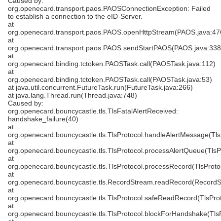
Caused by:
org.openecard.transport.paos.PAOSConnectionException: Failed
to establish a connection to the eID-Server.
at
org.openecard.transport.paos.PAOS.openHttpStream(PAOS.java:47
at
org.openecard.transport.paos.PAOS.sendStartPAOS(PAOS.java:338
at
org.openecard.binding.tctoken.PAOSTask.call(PAOSTask.java:112)
at
org.openecard.binding.tctoken.PAOSTask.call(PAOSTask.java:53)
at java.util.concurrent.FutureTask.run(FutureTask.java:266)
at java.lang.Thread.run(Thread.java:748)
Caused by:
org.openecard.bouncycastle.tls.TlsFatalAlertReceived:
handshake_failure(40)
at
org.openecard.bouncycastle.tls.TlsProtocol.handleAlertMessage(Tls
at
org.openecard.bouncycastle.tls.TlsProtocol.processAlertQueue(TlsP
at
org.openecard.bouncycastle.tls.TlsProtocol.processRecord(TlsProto
at
org.openecard.bouncycastle.tls.RecordStream.readRecord(RecordS
at
org.openecard.bouncycastle.tls.TlsProtocol.safeReadRecord(TlsProt
at
org.openecard.bouncycastle.tls.TlsProtocol.blockForHandshake(TlsP