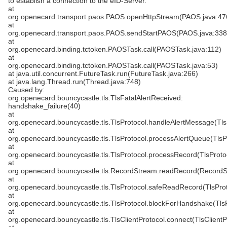
to establish a connection to the eID-Server.
at
org.openecard.transport.paos.PAOS.openHttpStream(PAOS.java:47
at
org.openecard.transport.paos.PAOS.sendStartPAOS(PAOS.java:338
at
org.openecard.binding.tctoken.PAOSTask.call(PAOSTask.java:112)
at
org.openecard.binding.tctoken.PAOSTask.call(PAOSTask.java:53)
at java.util.concurrent.FutureTask.run(FutureTask.java:266)
at java.lang.Thread.run(Thread.java:748)
Caused by:
org.openecard.bouncycastle.tls.TlsFatalAlertReceived:
handshake_failure(40)
at
org.openecard.bouncycastle.tls.TlsProtocol.handleAlertMessage(Tls
at
org.openecard.bouncycastle.tls.TlsProtocol.processAlertQueue(TlsP
at
org.openecard.bouncycastle.tls.TlsProtocol.processRecord(TlsProto
at
org.openecard.bouncycastle.tls.RecordStream.readRecord(RecordS
at
org.openecard.bouncycastle.tls.TlsProtocol.safeReadRecord(TlsProt
at
org.openecard.bouncycastle.tls.TlsProtocol.blockForHandshake(TlsP
at
org.openecard.bouncycastle.tls.TlsClientProtocol.connect(TlsClientP