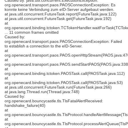
Caused by: java.util.concurrent.ExecutionException:
org.openecard.transport.paos.PAOSConnectionException: Es
konnte keine Verbindung zum eID-Server aufgebaut werden.
at java.util.concurrent.FutureTask.report(FutureTask.java:122)
at java.util.concurrent.FutureTask.get(FutureTask.java:192)
at
org.openecard.binding.tctoken.TCTokenHandler.waitForTask(TCTok
... 11 common frames omitted
Caused by:
org.openecard.transport.paos.PAOSConnectionException: Failed
to establish a connection to the eID-Server.
at
org.openecard.transport.paos.PAOS.openHttpStream(PAOS.java:47
at
org.openecard.transport.paos.PAOS.sendStartPAOS(PAOS.java:338
at
org.openecard.binding.tctoken.PAOSTask.call(PAOSTask.java:112)
at
org.openecard.binding.tctoken.PAOSTask.call(PAOSTask.java:53)
at java.util.concurrent.FutureTask.run(FutureTask.java:266)
at java.lang.Thread.run(Thread.java:748)
Caused by:
org.openecard.bouncycastle.tls.TlsFatalAlertReceived:
handshake_failure(40)
at
org.openecard.bouncycastle.tls.TlsProtocol.handleAlertMessage(Tls
at
org.openecard.bouncycastle.tls.TlsProtocol.processAlertQueue(TlsP