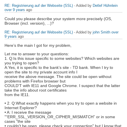
RE: Registrierung auf der Webseite (SSL)
- Added by
Detlef Hühnlein
over 9 years
ago
Could you please describe your system more precisely (OS,
Browser (incl. version), ...)?
RE: Registrierung auf der Webseite (SSL)
- Added by
john Smith
over
9 years
ago
Here’s the main I got for my problem,
Let me to answer to your questions:
1. Q:Is this issue specific to some websites? Which websites are
you trying to open?
A:Yes, it is specific to the bank's site - TD bank. When I try to
open the site to my private account info I
receive the above message. The site could be open without
problems with Firefox browser but
COULD'T with IE11 and Google Chrome. I suspect that the latter
take the info about root certificates
from the IE11.
• 2. Q:What exactly happens when you try to open a website in
Internet Explorer?
• A: I receive the message
"“ERR_SSL_VERSION_OR_CIPHER_MISMATCH” or in some
cases "the site
• couldn't be open, please check your connection" but I know that