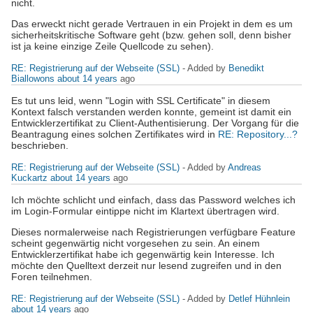
nicht.
Das erweckt nicht gerade Vertrauen in ein Projekt in dem es um
sicherheitskritische Software geht (bzw. gehen soll, denn bisher
ist ja keine einzige Zeile Quellcode zu sehen).
RE: Registrierung auf der Webseite (SSL)
- Added by
Benedikt
Biallowons
about 14 years
ago
Es tut uns leid, wenn "Login with SSL Certificate" in diesem
Kontext falsch verstanden werden konnte, gemeint ist damit ein
Entwicklerzertifikat zu Client-Authentisierung. Der Vorgang für die
Beantragung eines solchen Zertifikates wird in
RE: Repository...?
beschrieben.
RE: Registrierung auf der Webseite (SSL)
- Added by
Andreas
Kuckartz
about 14 years
ago
Ich möchte schlicht und einfach, dass das Password welches ich
im Login-Formular eintippe nicht im Klartext übertragen wird.
Dieses normalerweise nach Registrierungen verfügbare Feature
scheint gegenwärtig nicht vorgesehen zu sein. An einem
Entwicklerzertifikat habe ich gegenwärtig kein Interesse. Ich
möchte den Quelltext derzeit nur lesend zugreifen und in den
Foren teilnehmen.
RE: Registrierung auf der Webseite (SSL)
- Added by
Detlef Hühnlein
about 14 years
ago