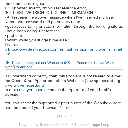
the connection is good.
• 3. Q: When exactly do you receive the error,
“ERR_SSL_VERSION_OR_CIPHER_MISMATCH”?
• A: I receive the above message when I've inserted my User
Name and password and go next trying to
• get access to my private information through the banking site as
I have been doing it before the
• problem.
• What would you suggest me else?
Try this -
http://www.deskdecode.com/err_ssl_version_or_cipher_mismat
ch/
RE: Registrierung auf der Webseite (SSL)
- Added by
Tobias Wich
over 9 years
ago
If I understand correctly, then this Problem is not related to either
the Open eCard App or one of the Websites (dev.openecard.org,
www.openecard.org
).
In that case you should contact the operator of your bank's
website.
You can check the supported cipher suites of the Website
here
and the ones of your browser
here
.
(1-12/12)
Powered by
Redmine
© 2006-2021 Jean-Philippe Lang