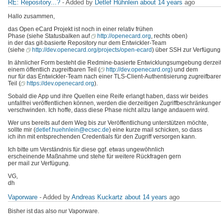
RE: Repository...?
- Added by
Detlef Hühnlein
about 14 years
ago
Hallo zusammen,
das Open eCard Projekt ist noch in einer relativ frühen
Phase (siehe Statusbalken auf
http://openecard.org
, rechts oben)
in der das git-basierte Repository nur dem Entwickler-Team
(siehe
http://dev.openecard.org/projects/open-ecard
) über SSH zur Verfügung 
In ähnlicher Form besteht die Redmine-basierte Entwicklungsumgebung derzei
einem öffentlich zugreifbaren Teil (
http://dev.openecard.org
) und dem
nur für das Entwickler-Team nach einer TLS-Client-Authentisierung zugreifbare
Teil (
https://dev.openecard.org
).
Sobald die App und ihre Quellen eine Reife erlangt haben, dass wir beides
unfallfrei veröffentlichen können, werden die derzeitigen Zugriffbeschränkunge
verschwinden. Ich hoffe, dass diese Phase nicht allzu lange andauern wird.
Wer uns bereits auf dem Weg bis zur Veröffentlichung unterstützen möchte,
sollte mir (
detlef.huehnlein@ecsec.de
) eine kurze mail schicken, so dass
ich ihn mit entsprechenden Credentials für den Zugriff versorgen kann.
Ich bitte um Verständnis für diese ggf. etwas ungewöhnlich
erscheinende Maßnahme und stehe für weitere Rückfragen gern
per mail zur Verfügung.
VG,
dh
Vaporware
- Added by
Andreas Kuckartz
about 14 years
ago
Bisher ist das also nur Vaporware.