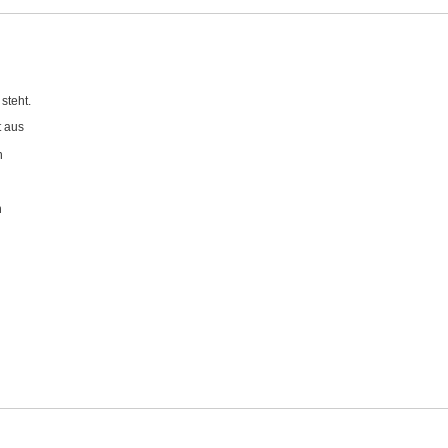
steht.
t aus
n
n