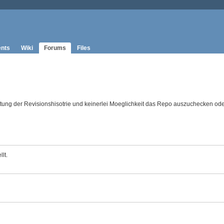
nts
Wiki
Forums
Files
listung der Revisionshisotrie und keinerlei Moeglichkeit das Repo auszuchecken od
lt.