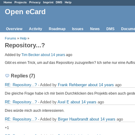
Home
Projects
Privacy
Imprint
DMS
Help
Open eCard
Overview
Activity
Roadmap
Issues
News
DMS
Docume
Forums
»
Help
»
Repository...?
Added by
Tim Becker
about 14 years
ago
Gibt es einen Trick, um auf das Repository zuzugreifen? Ich sehe nur eine Auf
Replies (7)
RE: Repository...?
- Added by
Frank Rehberger
about 14 years
ago
Die gleiche Frage habe ich mir beim Durchklicken des Projekts eben auch gestel
RE: Repository...?
- Added by
Axel E
about 14 years
ago
Dies würde mich auch interessieren.
RE: Repository...?
- Added by
Birger Haarbrandt
about 14 years
ago
+1