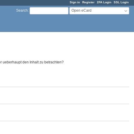
Sign in
Register
2FA Login
SSL Login
Open eCard
Search
:
er ueberhaupt den Inhalt zu betrachten?