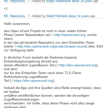
RE: Repository...?
- Added by
Birger Haarbrandt
about 14 years
ago
+1
RE: Repository...?
- Added by
Detlef Hühnlein
about 14 years
ago
Hallo zusammen,
das Open eCard Projekt ist noch in einer relativ frühen
Phase (siehe Statusbalken auf
http://openecard.org
, rechts
oben)
in der das git-basierte Repository nur dem Entwickler-Team
(siehe
http://dev.openecard.org/projects/open-ecard
) über SSH
zur Verfügung steht.
In ähnlicher Form besteht die Redmine-basierte
Entwicklungsumgebung derzeit aus
einem öffentlich zugreifbaren Teil (
http://dev.openecard.org
)
und dem
nur für das Entwickler-Team nach einer TLS-Client-
Authentisierung zugreifbaren
Teil (
https://dev.openecard.org
).
Sobald die App und ihre Quellen eine Reife erlangt haben, dass
wir beides
unfallfrei veröffentlichen können, werden die derzeitigen
Zugriffbeschränkungen
verschwinden. Ich hoffe, dass diese Phase nicht allzu lange
andauern wird.