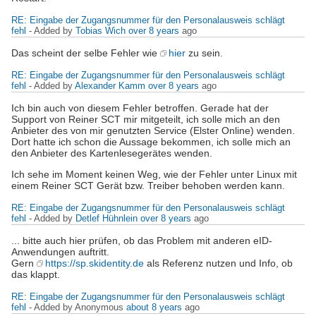
RE: Eingabe der Zugangsnummer für den Personalausweis schlägt
fehl
- Added by
Tobias Wich
over 8 years
ago
Das scheint der selbe Fehler wie
hier
zu sein.
RE: Eingabe der Zugangsnummer für den Personalausweis schlägt
fehl
- Added by
Alexander Kamm
over 8 years
ago
Ich bin auch von diesem Fehler betroffen. Gerade hat der
Support von Reiner SCT mir mitgeteilt, ich solle mich an den
Anbieter des von mir genutzten Service (Elster Online) wenden.
Dort hatte ich schon die Aussage bekommen, ich solle mich an
den Anbieter des Kartenlesegerätes wenden.
Ich sehe im Moment keinen Weg, wie der Fehler unter Linux mit
einem Reiner SCT Gerät bzw. Treiber behoben werden kann.
RE: Eingabe der Zugangsnummer für den Personalausweis schlägt
fehl
- Added by
Detlef Hühnlein
over 8 years
ago
... bitte auch hier prüfen, ob das Problem mit anderen eID-
Anwendungen auftritt.
Gern
https://sp.skidentity.de
als Referenz nutzen und Info, ob
das klappt.
RE: Eingabe der Zugangsnummer für den Personalausweis schlägt
fehl
- Added by Anonymous
about 8 years
ago