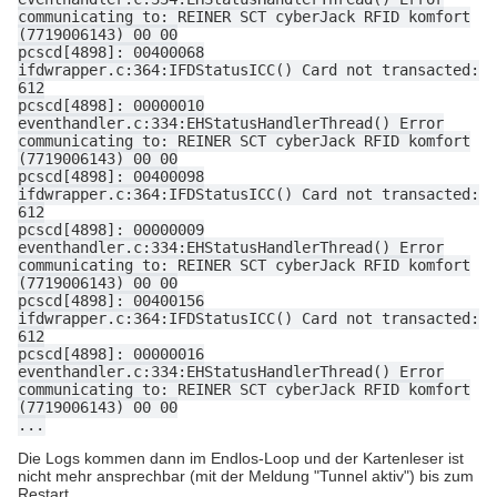
communicating to: REINER SCT cyberJack RFID komfort
(7719006143) 00 00
pcscd[4898]: 00400068
ifdwrapper.c:364:IFDStatusICC() Card not transacted:
612
pcscd[4898]: 00000010
eventhandler.c:334:EHStatusHandlerThread() Error
communicating to: REINER SCT cyberJack RFID komfort
(7719006143) 00 00
pcscd[4898]: 00400098
ifdwrapper.c:364:IFDStatusICC() Card not transacted:
612
pcscd[4898]: 00000009
eventhandler.c:334:EHStatusHandlerThread() Error
communicating to: REINER SCT cyberJack RFID komfort
(7719006143) 00 00
pcscd[4898]: 00400156
ifdwrapper.c:364:IFDStatusICC() Card not transacted:
612
pcscd[4898]: 00000016
eventhandler.c:334:EHStatusHandlerThread() Error
communicating to: REINER SCT cyberJack RFID komfort
(7719006143) 00 00
...
Die Logs kommen dann im Endlos-Loop und der Kartenleser ist
nicht mehr ansprechbar (mit der Meldung "Tunnel aktiv") bis zum
Restart.