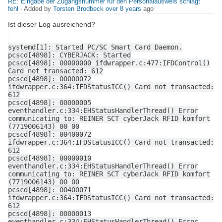
RE: Eingabe der Zugangsnummer für den Personalausweis schlägt
fehl
- Added by
Torsten Brodbeck
over 8 years
ago
Ist dieser Log ausreichend?
systemd[1]: Started PC/SC Smart Card Daemon.
pcscd[4898]: CYBERJACK: Started
pcscd[4898]: 00000000 ifdwrapper.c:477:IFDControl()
Card not transacted: 612
pcscd[4898]: 00000072
ifdwrapper.c:364:IFDStatusICC() Card not transacted:
612
pcscd[4898]: 00000005
eventhandler.c:334:EHStatusHandlerThread() Error
communicating to: REINER SCT cyberJack RFID komfort
(7719006143) 00 00
pcscd[4898]: 00400072
ifdwrapper.c:364:IFDStatusICC() Card not transacted:
612
pcscd[4898]: 00000010
eventhandler.c:334:EHStatusHandlerThread() Error
communicating to: REINER SCT cyberJack RFID komfort
(7719006143) 00 00
pcscd[4898]: 00400071
ifdwrapper.c:364:IFDStatusICC() Card not transacted:
612
pcscd[4898]: 00000013
eventhandler.c:334:EHStatusHandlerThread() Error