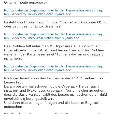
Ging mir heute genauso :-(
RE: Eingabe der Zugangsnummer für den Personalausweis schlägt
fehl
- Added by
Tobias Wich
over 8 years
ago
Besteht das Problem auch mit der Open eCard App unter OS X,
oder betrifft es nur Linux Systeme?
RE: Eingabe der Zugangsnummer für den Personalausweis schlägt
fehl
- Added by
Theo Wollenleben
over 8 years
ago
Das Problem tritt unter macOS High Sierra 10.13.2 nicht auf.
Unter aktuellem openSUSE Tumbleweed besteht das Problem
weiterhin, der Kartenleser zeigt "Tunnel aktiv" an und reagiert
nicht mehr.
RE: Eingabe der Zugangsnummer für den Personalausweis schlägt
fehl
- Added by
Tobias Wich
over 8 years
ago
Ich tippe darauf, dass das Problem in den PCSC Treibern des
Lesers liegt.
Da am besten mal schauen, ob die Cyberjack Treiber auch
installiert sind (Paket pcsc-cyberjack). Nur um sicher zu gehen,
dass die Basis-Funktionalität des Lesers nicht schon durch libifd
unvollständig bereitgestellt wird.
Und dann bitte ein log anfertigen und ein Issue im Bugtracker
aufmachen.