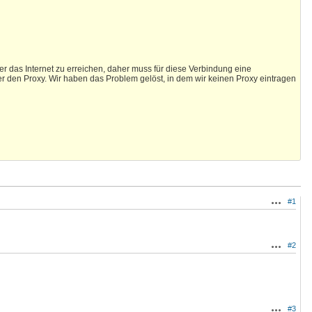
ber das Internet zu erreichen, daher muss für diese Verbindung eine
den Proxy. Wir haben das Problem gelöst, in dem wir keinen Proxy eintragen
#1
Actions
#2
Actions
#3
Actions