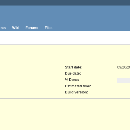
nts
Wiki
Forums
Files
Start date:
09/26/2
Due date:
% Done:
Estimated time:
Build Version
: