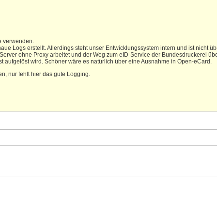
ce verwenden.
aue Logs erstellt. Allerdings steht unser Entwicklungssystem intern und ist nicht ü
rver ohne Proxy arbeitet und der Weg zum eID-Service der Bundesdruckerei über 
st aufgelöst wird. Schöner wäre es natürlich über eine Ausnahme in Open-eCard.
, nur fehlt hier das gute Logging.