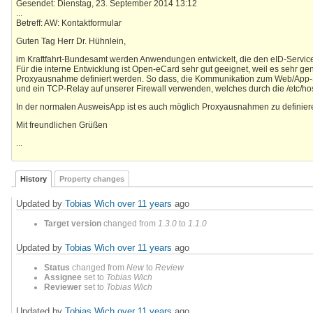
Gesendet: Dienstag, 23. September 2014 13:12
...
Betreff: AW: Kontaktformular
Guten Tag Herr Dr. Hühnlein,
im Kraftfahrt-Bundesamt werden Anwendungen entwickelt, die den eID-Servi
Für die interne Entwicklung ist Open-eCard sehr gut geeignet, weil es sehr gen
Proxyausnahme definiert werden. So dass, die Kommunikation zum Web/App-Se
und ein TCP-Relay auf unserer Firewall verwenden, welches durch die /etc/ho
In der normalen AusweisApp ist es auch möglich Proxyausnahmen zu definieren
Mit freundlichen Grüßen
...
History
Property changes
Updated by
Tobias Wich
over 11 years
ago
Target version
changed from
1.3.0
to
1.1.0
Updated by
Tobias Wich
over 11 years
ago
Status
changed from
New
to
Review
Assignee
set to
Tobias Wich
Reviewer
set to
Tobias Wich
Updated by
Tobias Wich
over 11 years
ago