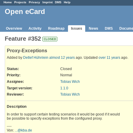
Home
Projects
Privacy
Imprint
DMS
Help
Open eCard
Overview
Activity
Roadmap
Issues
News
DMS
Docume
Feature #352
CLOSED
Proxy-Exceptions
Added by
Detlef Hühnlein
almost 12 years
ago. Updated
over 11 years
ago.
Status:
Closed
Priority:
Normal
Assignee:
Tobias Wich
Target version:
1.1.0
Reviewer
:
Tobias Wich
Description
In order to support certain testing scenarios it would be good if it would
be possible to specify exceptions from the configured proxy.
----
Von:
...@kba.de