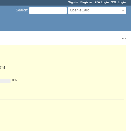
Sign in
Register
2FA Login
SSL Login
Open eCard
Search
:
Acti
014
0%