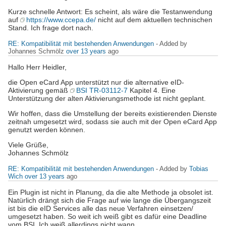
Kurze schnelle Antwort: Es scheint, als wäre die Testanwendung
auf
https://www.ccepa.de/
nicht auf dem aktuellen technischen
Stand. Ich frage dort nach.
RE: Kompatibilität mit bestehenden Anwendungen
- Added by
Johannes Schmölz
over 13 years
ago
Hallo Herr Heidler,
die Open eCard App unterstützt nur die alternative eID-
Aktivierung gemäß
BSI TR-03112-7
Kapitel 4. Eine
Unterstützung der alten Aktivierungsmethode ist nicht geplant.
Wir hoffen, dass die Umstellung der bereits existierenden Dienste
zeitnah umgesetzt wird, sodass sie auch mit der Open eCard App
genutzt werden können.
Viele Grüße,
Johannes Schmölz
RE: Kompatibilität mit bestehenden Anwendungen
- Added by
Tobias
Wich
over 13 years
ago
Ein Plugin ist nicht in Planung, da die alte Methode ja obsolet ist.
Natürlich drängt sich die Frage auf wie lange die Übergangszeit
ist bis die eID Services alle das neue Verfahren einsetzen/
umgesetzt haben. So weit ich weiß gibt es dafür eine Deadline
vom BSI. Ich weiß allerdings nicht wann.