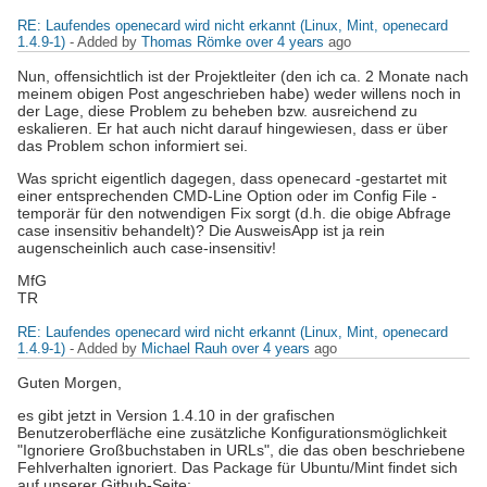
RE: Laufendes openecard wird nicht erkannt (Linux, Mint, openecard
1.4.9-1)
- Added by
Thomas Römke
over 4 years
ago
Nun, offensichtlich ist der Projektleiter (den ich ca. 2 Monate nach
meinem obigen Post angeschrieben habe) weder willens noch in
der Lage, diese Problem zu beheben bzw. ausreichend zu
eskalieren. Er hat auch nicht darauf hingewiesen, dass er über
das Problem schon informiert sei.
Was spricht eigentlich dagegen, dass openecard -gestartet mit
einer entsprechenden CMD-Line Option oder im Config File -
temporär für den notwendigen Fix sorgt (d.h. die obige Abfrage
case insensitiv behandelt)? Die AusweisApp ist ja rein
augenscheinlich auch case-insensitiv!
MfG
TR
RE: Laufendes openecard wird nicht erkannt (Linux, Mint, openecard
1.4.9-1)
- Added by
Michael Rauh
over 4 years
ago
Guten Morgen,
es gibt jetzt in Version 1.4.10 in der grafischen
Benutzeroberfläche eine zusätzliche Konfigurationsmöglichkeit
"Ignoriere Großbuchstaben in URLs", die das oben beschriebene
Fehlverhalten ignoriert. Das Package für Ubuntu/Mint findet sich
auf unserer Github-Seite: