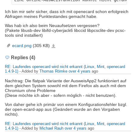
Ich bin mir sehr sicher, dass ich mit openecard schon erfolgreich
Abfragen meines Punktestandes gemacht habe.
Was hab ich also beim Neuaufsetzen vergessen?
(Pakete libusb-dev libifd-cyberjack6 libccid libpcsclite-dev pcsc-
tools sind installiert)
ecard.png
(305 KB)
ecard.png
Replies (4)
RE: Laufendes openecard wird nicht erkannt (Linux, Mint, openecard
1.4.9-1)
- Added by
Thomas Römke
over 4 years
ago
Nachtrag: Die flatpak Variante der AusweisApp2 funktioniert auf
dem gleichen System sowohl mit dem Firefox als auch mit dem
Chromium ohne Probleme
(Diese möchte ich aber - sofern möglich - nicht benutzen).
Von daher gehe ich primär von einem Konfigurationsfehler bzgl.
der open-ecard-app aus (Geändert wurde an den Vorgaben
nichts).
RE: Laufendes openecard wird nicht erkannt (Linux, Mint, openecard
1.4.9-1)
- Added by
Michael Rauh
over 4 years
ago