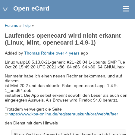
Open eCard
Forums
»
Help
»
Laufendes openecard wird nicht erkannt
(Linux, Mint, openecard 1.4.9-1)
Added by
Thomas Römke
over 4 years
ago
Linux warp10 5.13.0-21-generic #21~20.04.1-Ubuntu SMP Tue
Oct 26 15:49:20 UTC 2021 x86_64 x86_64 x86_64 GNU/Linux
Nunmehr habe ich einen neuen Rechner bekommen, und auf
diesem
ist Mint 20.2 und das aktuelle Paket open-ecard-app_1.4.9-
1_amd64.deb
installiert. Die App selbst erkennt sowohl den Leser als auch den
eingelegten Ausweis. Als Browser wird Firefox 94.0 benutzt.
Trotzdem verweigert die Seite
https://www.kba-online.de/registerauskunft/ora/web/#/faer
den Dienst mit dem Hinweis