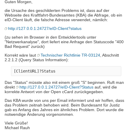
Guten Morgen,
die Ursache des geschilderten Problems ist, dass auf der
Webseite des Kraftfahrt-Bundesamtes (KBA) die Abfrage, ob ein
eID-Client läuft, die falsche Adresse verwendet, nämlich:
http://127.0.0.1:24727/eID-Client?status
(zu sehen im Browser in den Entwicklertools unter
"Netzwerkanalyse", dort liefert eine Anfrage den Statuscode "400
Bad Request" zurück)
Korrekt wäre laut
Technischer Richtlinie TR-03124
, Abschnitt
2.2.1.2 (Query Status Information):
Das "Status" müsste also mit einem groß "S" beginnen. Ruft man
direkt
http://127.0.0.1:24727/eID-Client?Status
auf, wird die
korrekte Antwort von der Open cCard zurückgegeben.
Das KBA wurde von uns per Email informiert und wir hoffen, dass
das Problem zeitnah behoben wird. Beim Bundesamt für Justiz
gab es Anfang des Jahres ein ähnliches Problem. Dort wurde die
notwendige Änderung vorgenommen.
Viele Grüße!
Michael Rauh