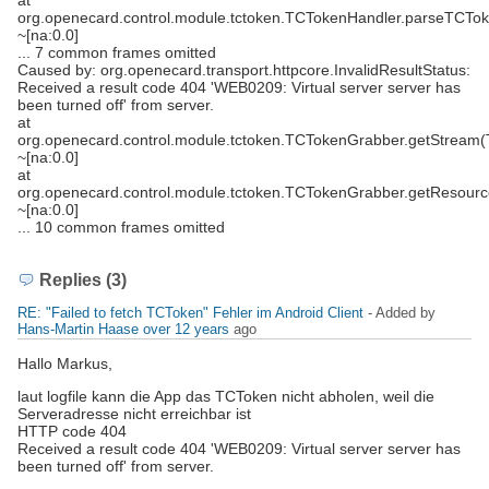
at
org.openecard.control.module.tctoken.TCTokenHandler.parseTCTo
~[na:0.0]
... 7 common frames omitted
Caused by: org.openecard.transport.httpcore.InvalidResultStatus:
Received a result code 404 'WEB0209: Virtual server server has
been turned off' from server.
at
org.openecard.control.module.tctoken.TCTokenGrabber.getStream
~[na:0.0]
at
org.openecard.control.module.tctoken.TCTokenGrabber.getResour
~[na:0.0]
... 10 common frames omitted
Replies (3)
RE: "Failed to fetch TCToken" Fehler im Android Client
- Added by
Hans-Martin Haase
over 12 years
ago
Hallo Markus,
laut logfile kann die App das TCToken nicht abholen, weil die
Serveradresse nicht erreichbar ist
HTTP code 404
Received a result code 404 'WEB0209: Virtual server server has
been turned off' from server.