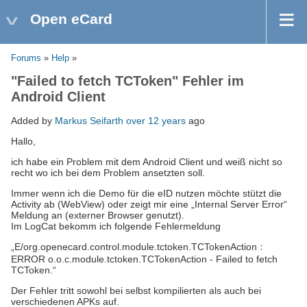
Open eCard
Forums
»
Help
»
"Failed to fetch TCToken" Fehler im
Android Client
Added by
Markus Seifarth
over 12 years
ago
Hallo,
ich habe ein Problem mit dem Android Client und weiß nicht so
recht wo ich bei dem Problem ansetzten soll.
Immer wenn ich die Demo für die eID nutzen möchte stützt die
Activity ab (WebView) oder zeigt mir eine „Internal Server Error“
Meldung an (externer Browser genutzt).
Im LogCat bekomm ich folgende Fehlermeldung
„E/org.openecard.control.module.tctoken.TCTokenAction﹕
ERROR o.o.c.module.tctoken.TCTokenAction - Failed to fetch
TCToken.“
Der Fehler tritt sowohl bei selbst kompilierten als auch bei
verschiedenen APKs auf.