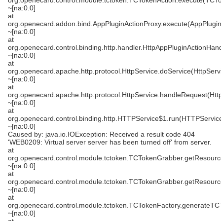
org.openecard.control.module.tctoken.TCTokenAction.execute(TCTo
~[na:0.0]
at
org.openecard.addon.bind.AppPluginActionProxy.execute(AppPlugin
~[na:0.0]
at
org.openecard.control.binding.http.handler.HttpAppPluginActionHan
~[na:0.0]
at
org.openecard.apache.http.protocol.HttpService.doService(HttpServ
~[na:0.0]
at
org.openecard.apache.http.protocol.HttpService.handleRequest(Htt
~[na:0.0]
at
org.openecard.control.binding.http.HTTPService$1.run(HTTPService
~[na:0.0]
Caused by: java.io.IOException: Received a result code 404
'WEB0209: Virtual server server has been turned off' from server.
at
org.openecard.control.module.tctoken.TCTokenGrabber.getResour
~[na:0.0]
at
org.openecard.control.module.tctoken.TCTokenGrabber.getResour
~[na:0.0]
at
org.openecard.control.module.tctoken.TCTokenFactory.generateTC
~[na:0.0]