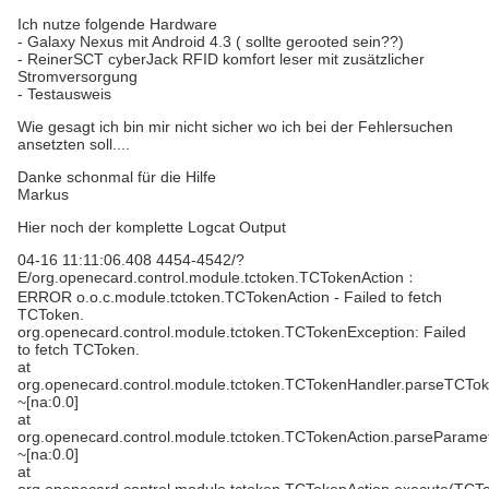
Ich nutze folgende Hardware
- Galaxy Nexus mit Android 4.3 ( sollte gerooted sein??)
- ReinerSCT cyberJack RFID komfort leser mit zusätzlicher
Stromversorgung
- Testausweis
Wie gesagt ich bin mir nicht sicher wo ich bei der Fehlersuchen
ansetzten soll....
Danke schonmal für die Hilfe
Markus
Hier noch der komplette Logcat Output
04-16 11:11:06.408 4454-4542/?
E/org.openecard.control.module.tctoken.TCTokenAction﹕
ERROR o.o.c.module.tctoken.TCTokenAction - Failed to fetch
TCToken.
org.openecard.control.module.tctoken.TCTokenException: Failed
to fetch TCToken.
at
org.openecard.control.module.tctoken.TCTokenHandler.parseTCTo
~[na:0.0]
at
org.openecard.control.module.tctoken.TCTokenAction.parseParame
~[na:0.0]
at