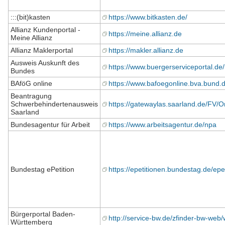
:::(bit)kasten
https://www.bitkasten.de/
Allianz Kundenportal -
https://meine.allianz.de
Meine Allianz
Allianz Maklerportal
https://makler.allianz.de
Ausweis Auskunft des
https://www.buergerserviceportal.d
Bundes
BAföG online
https://www.bafoegonline.bva.bund.d
Beantragung
Schwerbehindertenausweis
https://gatewaylas.saarland.de/FV/O
Saarland
Bundesagentur für Arbeit
https://www.arbeitsagentur.de/npa
Bundestag ePetition
https://epetitionen.bundestag.de/ep
Bürgerportal Baden-
http://service-bw.de/zfinder-bw-w
Württemberg