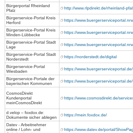
Bürgerportal Rheinland
http://www.rlpdirekt.de/rheinland-pfal
Pfalz
Bürgerservice-Portal Kreis
https://www.buergerserviceportal.nrw
Herford
Bürgerservice-Portal Kreis
https://www.buergerserviceportal.n
Minden-Lübbecke
Bürgerservice-Portal Stadt
https://www.buergerserviceportal.nrw
Lage
Bürgerservice-Portal Stadt
https://norderstedt.de/digital
Norderstedt
Bürgerservice-Portal
https://www.buergerserviceportal.d
Wiesbaden
Bürgerservice-Portale der
https://www.buergerserviceportal.de/
bayerischen Kommunen
CosmosDirekt
Kundenportal
https://www.cosmosdirekt.de/service
meinCosmosDirekt
d.velop – foxdox.de:
https://mein.foxdox.de/
Dokumente sicher ablegen
Datev - Arbeitnehmer
online / Lohn- und
https://www.datev.de/portal/Show