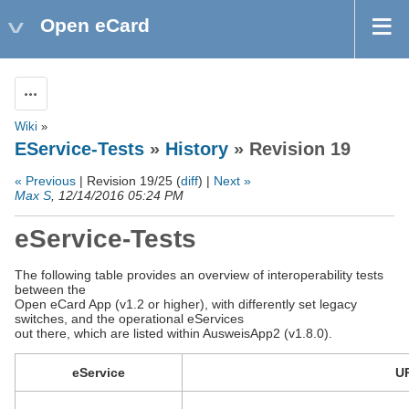
Open eCard
Actions
Wiki
»
EService-Tests
»
History
» Revision 19
« Previous
| Revision 19/25 (
diff
) |
Next »
Max S
, 12/14/2016 05:24 PM
eService-Tests
The following table provides an overview of interoperability tests
between the
Open eCard App (v1.2 or higher), with differently set legacy
switches, and the operational eServices
out there, which are listed within AusweisApp2 (v1.8.0).
eService
U