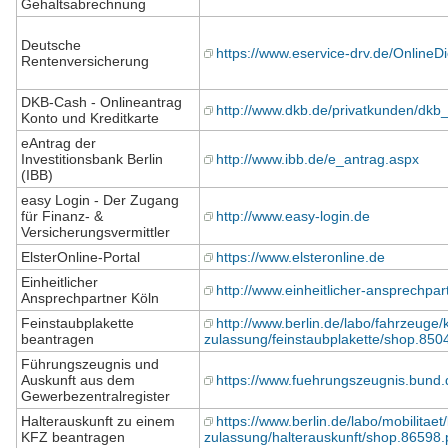
Gehaltsabrechnung
Deutsche
https://www.eservice-drv.de/OnlineD
Rentenversicherung
DKB-Cash - Onlineantrag
http://www.dkb.de/privatkunden/dkb
Konto und Kreditkarte
eAntrag der
Investitionsbank Berlin
http://www.ibb.de/e_antrag.aspx
(IBB)
easy Login - Der Zugang
für Finanz- &
http://www.easy-login.de
Versicherungsvermittler
ElsterOnline-Portal
https://www.elsteronline.de
Einheitlicher
http://www.einheitlicher-ansprechpar
Ansprechpartner Köln
Feinstaubplakette
http://www.berlin.de/labo/fahrzeuge/k
beantragen
zulassung/feinstaubplakette/shop.850
Führungszeugnis und
Auskunft aus dem
https://www.fuehrungszeugnis.bund.
Gewerbezentralregister
Halterauskunft zu einem
https://www.berlin.de/labo/mobilitaet/
KFZ beantragen
zulassung/halterauskunft/shop.86598