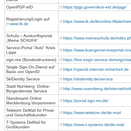
OpenPGP-eID
https://pgp.governikus-eid.de/pgp/
Registrierung/Login auf
https://www.tk.de/tk/online-filiale/m
www.tk.de
Schufa – Auskunftsportal
https://www.meineschufa.de/index
„Meine SCHUFA“
Service-Portal "Auto" Kreis
https://www.buergerserviceportal.nrw/
Lippe
sign-me (Bundesdruckerei)
https://live.esign-service.de/esign/sta
Single-Sign-On-Dienst auf
https://openid.internet-sicherheit.de
Basis von OpenID
SkIDentity Service
https://skidentity.de/service
Stadt Nürnberg: Online-
http://www.nuernberg.de/internet/onl
Bürgerdienste Service
Standesamt Online
https://portal.ego-mv.de/
Mecklenburg-Vorpommern
Telekom DeMail für Privat-
https://www.telekom.de/de-mail
und Geschäftskunden
T-Systems DeMail für
https://www.t-systems.de/de-mail
Großkunden