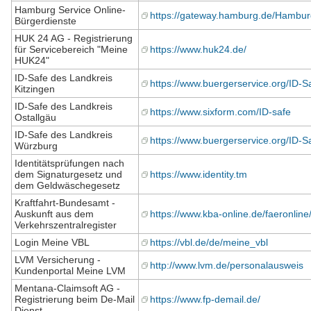
Hamburg Service Online-
https://gateway.hamburg.de/Hambur
Bürgerdienste
HUK 24 AG - Registrierung
für Servicebereich "Meine
https://www.huk24.de/
HUK24"
ID-Safe des Landkreis
https://www.buergerservice.org/ID-S
Kitzingen
ID-Safe des Landkreis
https://www.sixform.com/ID-safe
Ostallgäu
ID-Safe des Landkreis
https://www.buergerservice.org/ID-
Würzburg
Identitätsprüfungen nach
dem Signaturgesetz und
https://www.identity.tm
dem Geldwäschegesetz
Kraftfahrt-Bundesamt -
Auskunft aus dem
https://www.kba-online.de/faeronline
Verkehrszentralregister
Login Meine VBL
https://vbl.de/de/meine_vbl
LVM Versicherung -
http://www.lvm.de/personalausweis
Kundenportal Meine LVM
Mentana-Claimsoft AG -
Registrierung beim De-Mail
https://www.fp-demail.de/
Dienst