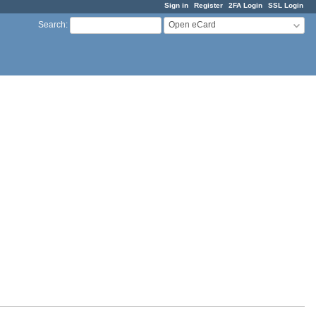
Sign in
Register
2FA Login
SSL Login
Open eCard
Search
: