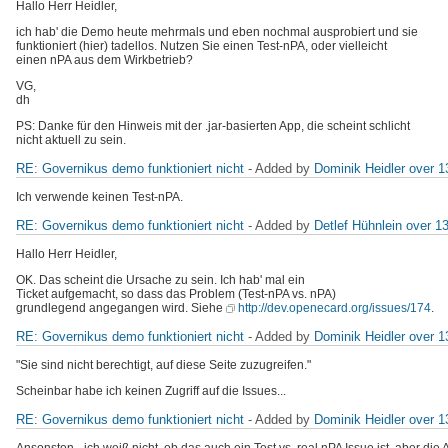
Hallo Herr Heidler,
ich hab' die Demo heute mehrmals und eben nochmal ausprobiert und sie
funktioniert (hier) tadellos. Nutzen Sie einen Test-nPA, oder vielleicht
einen nPA aus dem Wirkbetrieb?
VG,
dh
PS: Danke für den Hinweis mit der .jar-basierten App, die scheint schlicht
nicht aktuell zu sein.
RE: Governikus demo funktioniert nicht
- Added by
Dominik Heidler
over 1
Ich verwende keinen Test-nPA.
RE: Governikus demo funktioniert nicht
- Added by
Detlef Hühnlein
over 1
Hallo Herr Heidler,
OK. Das scheint die Ursache zu sein. Ich hab' mal ein
Ticket aufgemacht, so dass das Problem (Test-nPA vs. nPA)
grundlegend angegangen wird. Siehe
http://dev.openecard.org/issues/174
.
RE: Governikus demo funktioniert nicht
- Added by
Dominik Heidler
over 1
"Sie sind nicht berechtigt, auf diese Seite zuzugreifen."
Scheinbar habe ich keinen Zugriff auf die Issues...
RE: Governikus demo funktioniert nicht
- Added by
Dominik Heidler
over 1
Ansonsten - ich weiß nicht, ob das auch ein Test vs. real nPA Issue ist, aber d