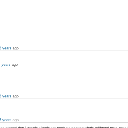
3 years
ago
3 years
ago
3 years
ago
3 years
ago
ie App erkennt den Ausweis oftmals erst nach ein paar neustarts, während pcsc_scan