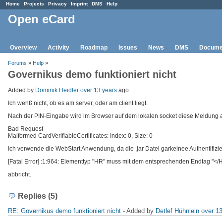
Home
Projects
Privacy
Imprint
DMS
Help
Open eCard
Overview
Activity
Roadmap
Issues
News
DMS
Docume
Forums
»
Help
»
Governikus demo funktioniert nicht
Added by
Dominik Heidler
over 13 years
ago
Ich wehß nicht, ob es am server, oder am client liegt.
Nach der PIN-Eingabe wird im Browser auf dem lokalen socket diese Meldung
Bad Request
Malformed CardVerifiableCertificates: Index: 0, Size: 0
Ich verwende die WebStart Anwendung, da die .jar Datei garkeinee Authentifizie
[Fatal Error] :1:964: Elementtyp "HR" muss mit dem entsprechenden Endtag "<
abbricht.
Replies (5)
RE: Governikus demo funktioniert nicht
- Added by
Detlef Hühnlein
over 1