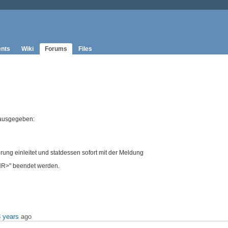
nts
Wiki
Forums
Files
 ausgegeben:
rung einleitet und statdessen sofort mit der Meldung
/HR>" beendet werden.
3 years
ago