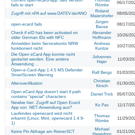
Current open-ecard-app .deb Version
Thomas
06/17/20
fails to start
Römke
Roland
Zugriff mit nPA auf www.DATEV.de/ANO
08/05/20
Maiershofer
Jürgen
open-ecard fails
08/17/20
Bausa
Check if eID has been activated on
Alexander
10/26/20
older German IDs with NFC
Hoffmann
Anmelden beim Servicekonto NRW
Andreas
10/27/20
funktioniert nicht
Kuntze
Die Open eCard App konnte nicht
Johannes
gestartet werden. Eine andere
11/03/20
Hajer
Anwendung ...
Open-e-Card-App 1.4.5 MS Defender
Ralf Bergs
01/03/20
SmartScreen Warning
Christian
Altersverifikation
01/30/20
Kirsch
Open eCard App doesn't start if path
Daniel Trick
05/07/20
contains "special" characters
Newbie hier: Zugriff auf Open Ecard
Ko Pav
11/17/20
App von .NET-Anwendung aus?
Laufendes openecard wird nicht
Thomas
erkannt (Linux, Mint, openecard 1.4.9-
11/29/20
Römke
1)
Michael
Keine Pin Abfrage am ReinerSCT
01/21/20
Hagedorn