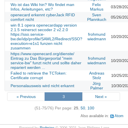
Wo ist das Wiki hin? Wo findet man
Felix
03/28/20
Infos, Anleitungen, etc?
Markus
openecard erkennt cyberJack RFID
Sven
05/26/20
comfort nicht
Pfannkuch
win 8.1 opera openecardapp version
2.1.5 reinersct secoder 2 v2.2.0
https://sso.service-
frohmund
10/20/20
bw.de/idp/profile/SAML2/Redirect/SSO?
wiedmann
execution=e1s1 funzen nicht
zusammen
https://www.openecard.org/dienste/
Eintrag zu Das Bürgerportal "mein
frohmund
10/20/20
service-bw" funzt nicht und sollte daher
wiedmann
repariert werden ...
Failed to retrieve the TCToken:
Andreas
10/25/20
Certificate corrupt
Stolz
Jörg
Personalausweis wird nicht erkannt
10/30/20
Palmer
« Previous
3
Next »
(51-75/76)
Per page:
25
,
50
,
100
Also available in:
Atom