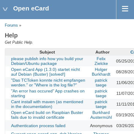
Open eCard
Forums
»
Help
Get Public Help.
Subject
Author
C
please publish info how you build your
Felix
05/25/20
Debian/Ubuntu package
Zielcke
Open eCard App (1.3.0) startet nicht
Holger
08/28/20
auf Debian (Buster) [solved!]
Burkhardt
"Das TCToken konnte nicht empfangen
patrick
11/06/20
werden." or "Where is the log file?"
taege
"An error has occured" App crashes on
patrick
11/07/20
starting
taege
Cant install with maven (as mentioned
patrick
11/11/20
in the documentation)
taege
Open eCard build on Raspbian Buster
Burkhard
03/19/20
fails due to invalid certificate
Austermühl
Authentication process failed
Anonymous
03/26/20